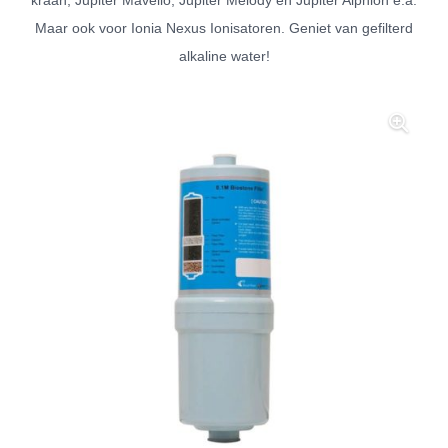
kraan, Jupiter Mavello, Jupiter Melody en Jupiter Alphion e.a.
Maar ook voor Ionia Nexus Ionisatoren. Geniet van gefilterd
alkaline water!