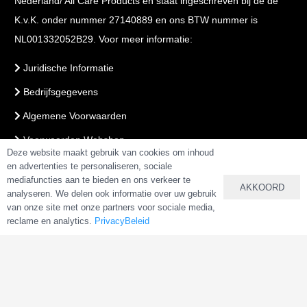
Nederland/ All Care Products en staat ingeschreven bij de de
K.v.K. onder nummer 27140889 en ons BTW nummer is
NL001332052B29. Voor meer informatie:
Juridische Informatie
Bedrijfsgegevens
Algemene Voorwaarden
Voorwaarden Webshop
Deze website maakt gebruik van cookies om inhoud
PrivacyBeleid
en advertenties te personaliseren, sociale
mediafuncties aan te bieden en ons verkeer te
AKKOORD
analyseren. We delen ook informatie over uw gebruik
van onze site met onze partners voor sociale media,
VEILIG BETALEN & BESTELLEN
reclame en analytics.
PrivacyBeleid
Copyright 2025 –
AlkalineWater.nl
&
AlkalineWater.be