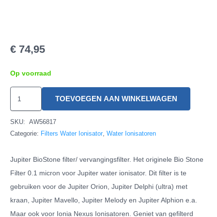
€
74,95
Op voorraad
Jupiter
TOEVOEGEN AAN WINKELWAGEN
BioStone
Filter
SKU:
AW56817
hoeveelheid
Categorie:
Filters Water Ionisator
,
Water Ionisatoren
Jupiter BioStone filter/ vervangingsfilter. Het originele Bio Stone
Filter 0.1 micron voor Jupiter water ionisator. Dit filter is te
gebruiken voor de Jupiter Orion, Jupiter Delphi (ultra) met
kraan, Jupiter Mavello, Jupiter Melody en Jupiter Alphion e.a.
Maar ook voor Ionia Nexus Ionisatoren. Geniet van gefilterd