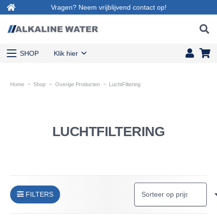
Vragen? Neem vrijblijvend contact op!
SHOP
Klik hier
Home
~
Shop
~
Overige Producten
~
LuchtFiltering
LUCHTFILTERING
FILTERS