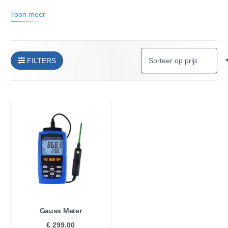
(straling) detector genoemd. Afgekort een EMF-detector.
Toon meer
FILTERS
Gauss Meter
€
299,00