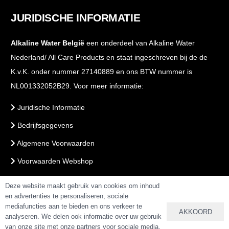
JURIDISCHE INFORMATIE
Alkaline Water België
een onderdeel van Alkaline Water
Nederland/ All Care Products en staat ingeschreven bij de de
K.v.K. onder nummer 27140889 en ons BTW nummer is
NL001332052B29. Voor meer informatie:
Juridische Informatie
Bedrijfsgegevens
Algemene Voorwaarden
Voorwaarden Webshop
PrivacyBeleid
Deze website maakt gebruik van cookies om inhoud
en advertenties te personaliseren, sociale
mediafuncties aan te bieden en ons verkeer te
AKKOORD
VEILIG BETALEN & BESTELLEN
analyseren. We delen ook informatie over uw gebruik
van onze site met onze partners voor sociale media,