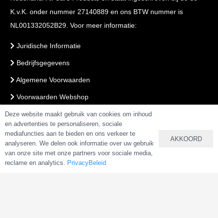
K.v.K. onder nummer 27140889 en ons BTW nummer is
NL001332052B29. Voor meer informatie:
Juridische Informatie
Bedrijfsgegevens
Algemene Voorwaarden
Voorwaarden Webshop
PrivacyBeleid
Deze website maakt gebruik van cookies om inhoud
en advertenties te personaliseren, sociale
mediafuncties aan te bieden en ons verkeer te
AKKOORD
analyseren. We delen ook informatie over uw gebruik
VEILIG BETALEN & BESTELLEN
van onze site met onze partners voor sociale media,
reclame en analytics.
PrivacyBeleid
Copyright 2025 –
AlkalineWater.nl
&
AlkalineWater.be