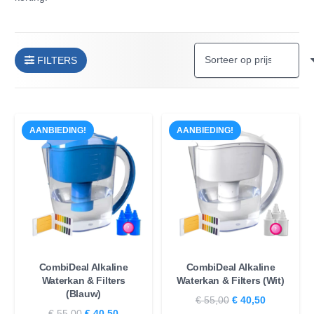
FILTERS
AANBIEDING!
AANBIEDING!
CombiDeal Alkaline
CombiDeal Alkaline
Waterkan & Filters
Waterkan & Filters (Wit)
(Blauw)
Oorspronkelijke
Huidige
€
55,00
€
40,50
Oorspronkelijke
Huidige
€
55,00
€
40,50