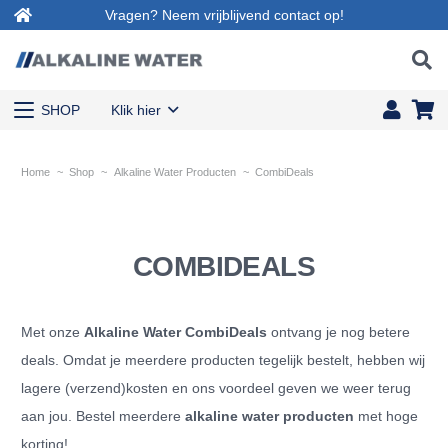
Vragen? Neem vrijblijvend contact op!
SHOP
Klik hier
Home
~
Shop
~
Alkaline Water Producten
~
CombiDeals
COMBIDEALS
Met onze
Alkaline Water CombiDeals
ontvang je nog betere
deals. Omdat je meerdere producten tegelijk bestelt, hebben wij
lagere (verzend)kosten en ons voordeel geven we weer terug
aan jou. Bestel meerdere
alkaline water producten
met hoge
korting!