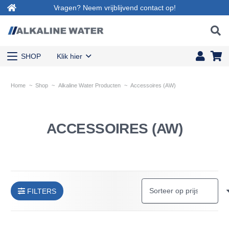
Vragen? Neem vrijblijvend contact op!
SHOP
Klik hier
Home
~
Shop
~
Alkaline Water Producten
~
Accessoires (AW)
ACCESSOIRES (AW)
FILTERS