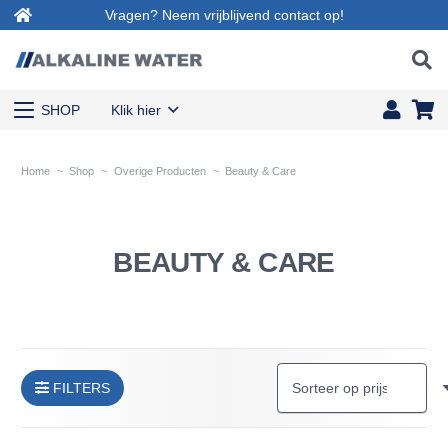
Vragen? Neem vrijblijvend contact op!
SHOP
Klik hier
Home
~
Shop
~
Overige Producten
~
Beauty & Care
BEAUTY & CARE
FILTERS