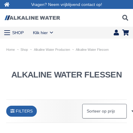
Vragen? Neem vrijblijvend contact op!
SHOP
Klik hier
Home
~
Shop
~
Alkaline Water Producten
~
Alkaline Water Flessen
ALKALINE WATER FLESSEN
FILTERS