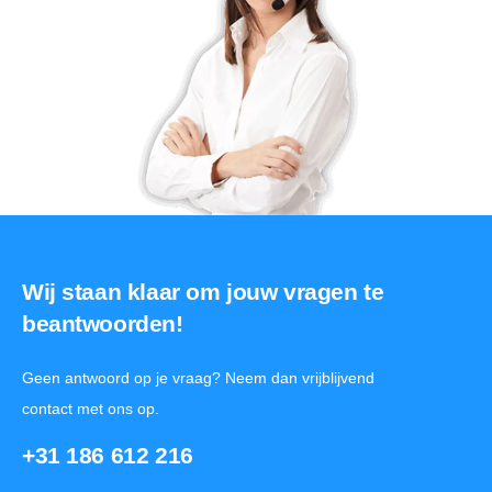
Wij staan klaar om jouw vragen te
beantwoorden!
Geen antwoord op je vraag? Neem dan vrijblijvend
contact met ons op.
+31 186 612 216