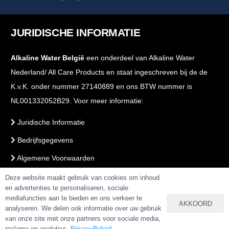
JURIDISCHE INFORMATIE
Alkaline Water België
een onderdeel van Alkaline Water
Nederland/ All Care Products en staat ingeschreven bij de de
K.v.K. onder nummer 27140889 en ons BTW nummer is
NL001332052B29. Voor meer informatie:
Juridische Informatie
Bedrijfsgegevens
Algemene Voorwaarden
Voorwaarden Webshop
Deze website maakt gebruik van cookies om inhoud
en advertenties te personaliseren, sociale
PrivacyBeleid
mediafuncties aan te bieden en ons verkeer te
AKKOORD
analyseren. We delen ook informatie over uw gebruik
van onze site met onze partners voor sociale media,
reclame en analytics.
PrivacyBeleid