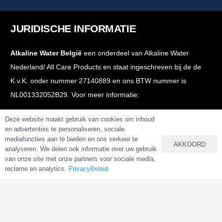
JURIDISCHE INFORMATIE
Alkaline Water België
een onderdeel van Alkaline Water
Nederland/ All Care Products en staat ingeschreven bij de de
K.v.K. onder nummer 27140889 en ons BTW nummer is
NL001332052B29. Voor meer informatie:
Juridische Informatie
Deze website maakt gebruik van cookies om inhoud
en advertenties te personaliseren, sociale
Bedrijfsgegevens
mediafuncties aan te bieden en ons verkeer te
AKKOORD
analyseren. We delen ook informatie over uw gebruik
Algemene Voorwaarden
van onze site met onze partners voor sociale media,
Voorwaarden Webshop
reclame en analytics.
PrivacyBeleid
PrivacyBeleid
VEILIG BETALEN & BESTELLEN