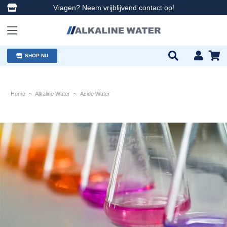
Vragen? Neem vrijblijvend contact op!
SHOP NU
Home
~
Alkaline Water
~
Acide Water