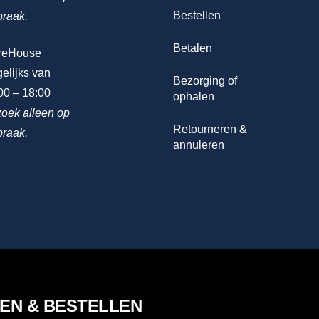
Bestellen
praak.
Betalen
reHouse
elijks van
Bezorging of
00 – 18:00
ophalen
oek alleen op
Retourneren &
praak.
annuleren
LEN & BESTELLEN