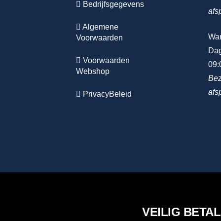
Bedrijfsgegevens
afs
Algemene
Wa
Voorwaarden
Dag
Voorwaarden
09:
Webshop
Bez
afs
PrivacyBeleid
VEILIG BETA