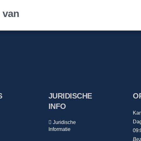
r van
S
JURIDISCHE
O
INFO
Kan
Dag
Juridische
Informatie
09:
Bez