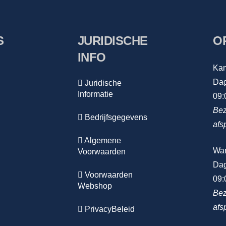
S
JURIDISCHE
O
INFO
Kan
Dag
Juridische
Informatie
09:
Bez
Bedrijfsgegevens
afs
Algemene
Wa
Voorwaarden
Dag
Voorwaarden
09:
Webshop
Bez
afs
PrivacyBeleid