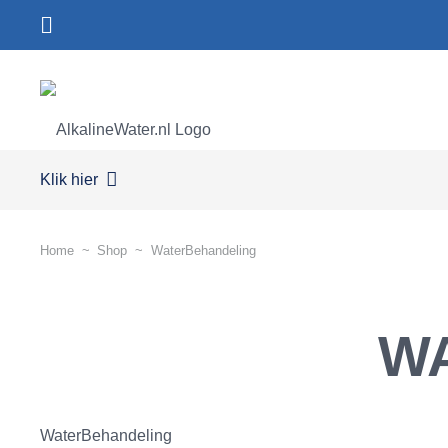
Klik hier
Home
~
Shop
~
WaterBehandeling
W
WaterBehandeling