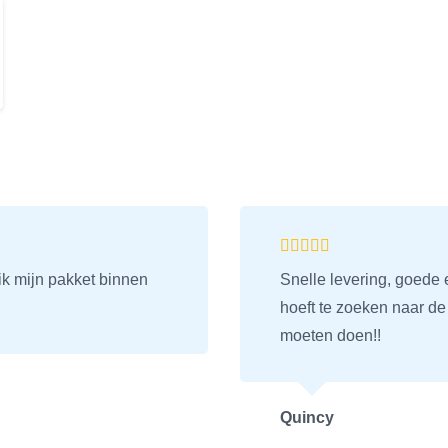
was:
is:
€ 129,95.
€ 109,95.
ik mijn pakket binnen
Snelle levering, goede e
hoeft te zoeken naar d
moeten doen!!
Quincy