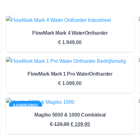
FlowMark Mark 4 WaterOntharder
€
1.949,00
FlowMark Mark 1 Pro WaterOntharder
€
1.099,00
AANBIEDING!
Magiko 5000 & 1000 Combideal
Oorspronkelijke
Huidige
€
129,95
€
109,95
prijs
prijs