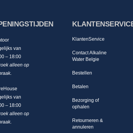
PENINGSTIJDEN
KLANTENSERVIC
KlantenService
toor
elijks van
Contact Alkaline
00 – 18:00
Water Belgie
oek alleen op
Bestellen
praak.
Betalen
reHouse
elijks van
Bezorging of
00 – 18:00
ophalen
oek alleen op
Retourneren &
praak.
annuleren