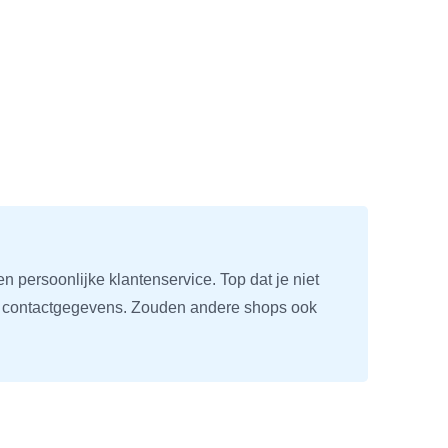
n persoonlijke klantenservice. Top dat je niet
W
e contactgegevens. Zouden andere shops ook
e
g
N