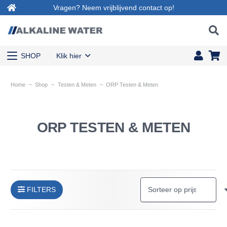
Vragen? Neem vrijblijvend contact op!
SHOP
Klik hier
Home
~
Shop
~
Testen & Meten
~
ORP Testen & Meten
ORP TESTEN & METEN
FILTERS