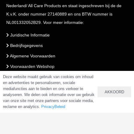
Nederland/ All Care Products en staat ingeschreven bij de de
K.v.K. onder nummer 27140889 en ons BTW nummer is
NL001332052B29. Voor meer informatie:
Juridische Informatie
Bedrijfsgegevens
Algemene Voorwaarden
Voorwaarden Webshop
Deze website maakt gebruik van cookies om inhoud
PrivacyBeleid
en advertenties te personaliseren, sociale
mediafuncties aan te bieden en ons verkeer te
AKKOORD
analyseren. We delen ook informatie over uw gebruik
VEILIG BETALEN & BESTELLEN
van onze site met onze partners voor sociale media,
reclame en analytics.
PrivacyBeleid
Copyright 2025 –
AlkalineWater.nl
&
AlkalineWater.be