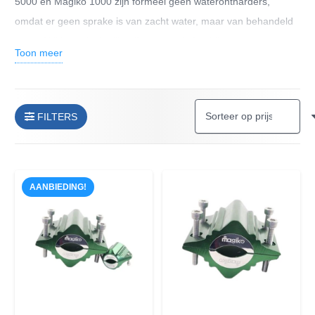
5000 en Magiko 1000 zijn formeel geen waterontharders,
omdat er geen sprake is van zacht water, maar van behandeld
water. Wil je zacht (gefilterd) water, kijk dan bij onze
Toon meer
waterontharders
.
FILTERS
AANBIEDING!