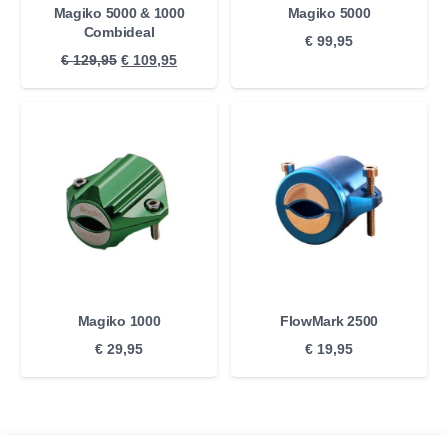
Magiko 5000 & 1000
Magiko 5000
Combideal
€
99,95
Oorspronkelijke
Huidige
€
129,95
€
109,95
prijs
prijs
was:
is:
€ 129,95.
€ 109,95.
Magiko 1000
FlowMark 2500
€
29,95
€
19,95