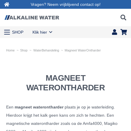
Vragen? Neem vrijblijvend contact op!
SHOP
Klik hier
Home
~
Shop
~
WaterBehandeling
~
Magneet WaterOntharder
MAGNEET
WATERONTHARDER
Een
magneet waterontharder
plaats je op je waterleiding.
Hierdoor krijgt het kalk geen kans om zich te hechten. Een
magnetische waterontharder zoals oa de Amfa4000, Magiko