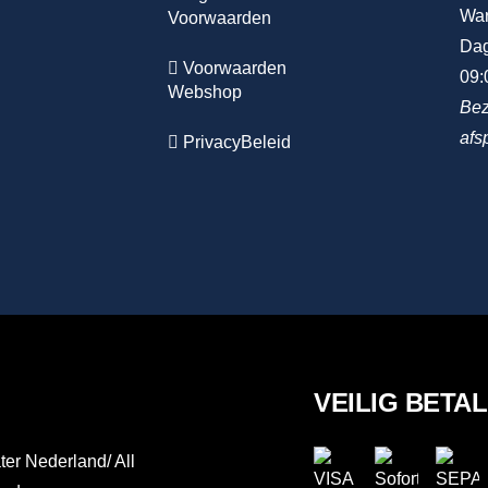
Wa
Voorwaarden
Dag
Voorwaarden
09:
Webshop
Bez
afs
PrivacyBeleid
VEILIG BETA
er Nederland/ All