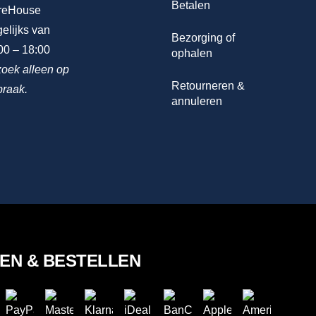
Betalen
reHouse
elijks van
Bezorging of
00 – 18:00
ophalen
oek alleen op
Retourneren &
praak.
annuleren
LEN & BESTELLEN