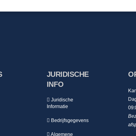
S
JURIDISCHE
O
INFO
Kan
Dag
Juridische
Informatie
09:
Bez
Bedrijfsgegevens
afs
Algemene