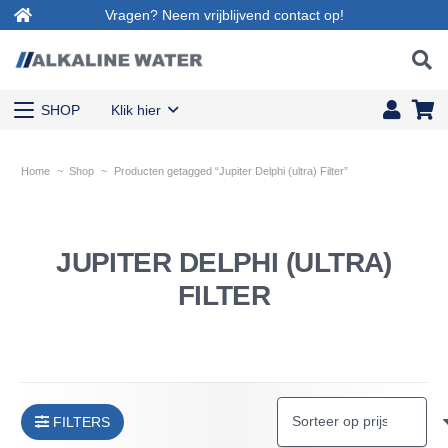
Vragen? Neem vrijblijvend contact op!
SHOP
Klik hier
Home
~
Shop
~
Producten getagged “Jupiter Delphi (ultra) Filter”
JUPITER DELPHI (ULTRA)
FILTER
FILTERS