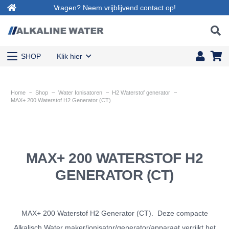
Vragen? Neem vrijblijvend contact op!
SHOP
Klik hier
Home
~
Shop
~
Water Ionisatoren
~
H2 Waterstof generator
~
MAX+ 200 Waterstof H2 Generator (CT)
MAX+ 200 WATERSTOF H2
GENERATOR (CT)
MAX+ 200 Waterstof H2 Generator (CT). Deze compacte
Alkalisch Water maker/ionisator/generator/apparaat verrijkt het