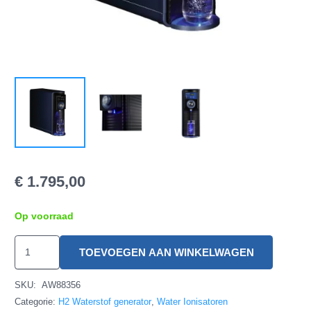
€
1.795,00
Op voorraad
MAX+
TOEVOEGEN AAN WINKELWAGEN
200
Waterstof
SKU:
AW88356
H2
Categorie:
H2 Waterstof generator
,
Water Ionisatoren