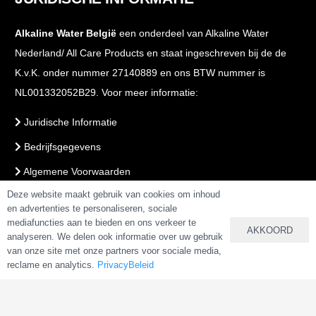
Alkaline Water België
een onderdeel van Alkaline Water
Nederland/ All Care Products en staat ingeschreven bij de de
K.v.K. onder nummer 27140889 en ons BTW nummer is
NL001332052B29. Voor meer informatie:
Juridische Informatie
Bedrijfsgegevens
Algemene Voorwaarden
Deze website maakt gebruik van cookies om inhoud
Voorwaarden Webshop
en advertenties te personaliseren, sociale
PrivacyBeleid
mediafuncties aan te bieden en ons verkeer te
AKKOORD
analyseren. We delen ook informatie over uw gebruik
van onze site met onze partners voor sociale media,
reclame en analytics.
PrivacyBeleid
VEILIG BETALEN & BESTELLEN