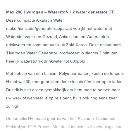
Generator
Max 200 Hydrogen – Waterstof- H2 water generator CT
.
(CT)
Deze compacte Alkalisch Water
hoeveelheid
maker/ionisator/generator/apparaat verrijkt het water met
Waterstof voor een Gezond, Antioxidant en Waterstofrijk
drinkwater en komt natuurlijk uit Zuid-Korea. Deze oplaadbare
‘Hydrogen Water Generator’ produceert in slechts 2 minuten
heerlijk waterstofrijk drinkwater tot 600ppb!
Met behulp van een Lithium-Polymeer batterij kunt u de Ionpolis
H+ tot wel 30 keer gebruiken door slechts één keer op te laden.
Dus dit is niet alleen gemakkelijk om hem mee te nemen naar
uw werk of wanneer je op reis bent, hij is ook nog eens zeer
zuinig!
De Ionpolis H+ maakt gebruik van het ‘Platinum Titaniumed
Elektrolyse’ PTE-Proces. Met deze innovatieve technologie kan