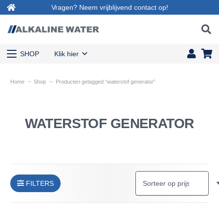
Vragen? Neem vrijblijvend contact op!
SHOP
Klik hier
Home
~
Shop
~
Producten getagged “waterstof generator”
WATERSTOF GENERATOR
FILTERS