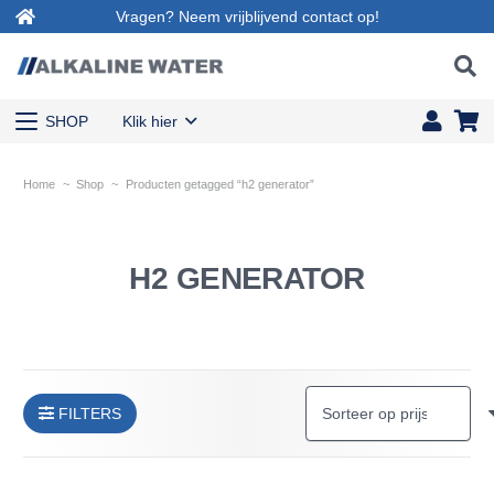
Vragen? Neem vrijblijvend contact op!
SHOP
Klik hier
Home
~
Shop
~
Producten getagged “h2 generator”
H2 GENERATOR
FILTERS