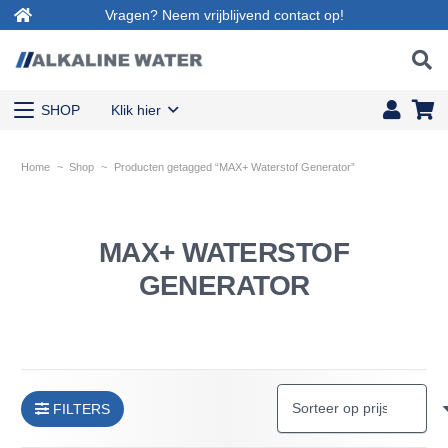
Vragen? Neem vrijblijvend contact op!
SHOP
Klik hier
Home
~
Shop
~
Producten getagged “MAX+ Waterstof Generator”
MAX+ WATERSTOF
GENERATOR
FILTERS