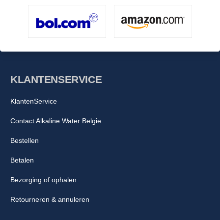
Touch Screen kraan met flow control
Incl. Alarm, Foutieve instellingen, pH-waarde, Filterstatus en
nog veel meer
INSTALLATIE
Al het materiaal ter aansluiting aan de watervoorziening wordt
KLANTENSERVICE
meegeleverd.
KlantenService
Contact Alkaline Water Belgie
Bestellen
Betalen
Bezorging of ophalen
Retourneren & annuleren