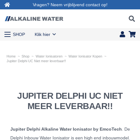
Vragen? Neem vrijblijvend contact op!
SHOP
Klik hier
Home
~
Shop
~
Water Ionisatoren
~
Water Ionisator Kopen
~
Jupiter Delphi UC Niet meer leverbaar!!
JUPITER DELPHI UC NIET
MEER LEVERBAAR!!
Jupiter Delphi Alkaline Water Ionisator by EmcoTech
. De
Delphi Inbouw Water Ionisator is een high end inbouwmodel.