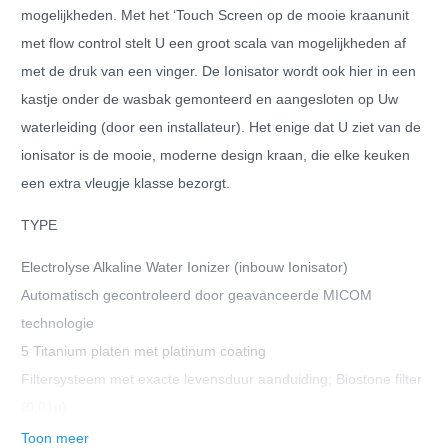
mogelijkheden. Met het ‘Touch Screen op de mooie kraanunit
met flow control stelt U een groot scala van mogelijkheden af
met de druk van een vinger. De Ionisator wordt ook hier in een
kastje onder de wasbak gemonteerd en aangesloten op Uw
waterleiding (door een installateur). Het enige dat U ziet van de
ionisator is de mooie, moderne design kraan, die elke keuken
een extra vleugje klasse bezorgt.
TYPE
Electrolyse Alkaline Water Ionizer (inbouw Ionisator)
Automatisch gecontroleerd door geavanceerde MICOM
technologie
5 Titanium platen met platinum coating
Filtersysteem met exacte levensduur aanduiding; Biostone filter
(0.01µ)
230V/50Hz Rated voltage:AC220V/50Hz;
Toon meer