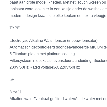
paart aan grote mogelijkheden. Met het ‘Touch Screen op 
Ionisator wordt ook hier in een kastje onder de wasbak ge
moderne design kraan, die elke keuken een extra vleugje 
TYPE
Electrolyse Alkaline Water Ionizer (inbouw Ionisator)
Automatisch gecontroleerd door geavanceerde MICOM te
5 Titanium platen met platinum coating
Filtersysteem met exacte levensduur aanduiding; Biostone 
230V/50Hz Rated voltage:AC220V/50Hz;
pH
3 tot 11
Alkaline water/Neutraal gefilterd water/Acide water met 