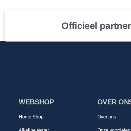
Officieel partne
WEBSHOP
OVER ON
Home Shop
Over ons
Alkaline Water
Onze voordelen