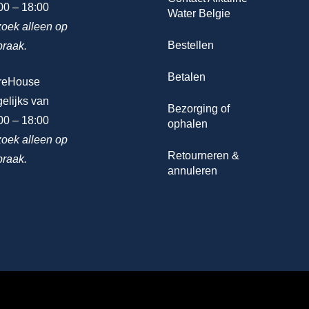
00 – 18:00
Water Belgie
oek alleen op
Bestellen
praak.
Betalen
reHouse
elijks van
Bezorging of
00 – 18:00
ophalen
oek alleen op
Retourneren &
praak.
annuleren