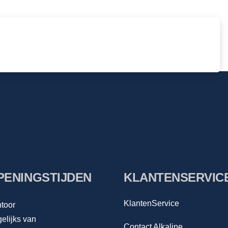
PENINGSTIJDEN
KLANTENSERVIC
KlantenService
toor
elijks van
Contact Alkaline