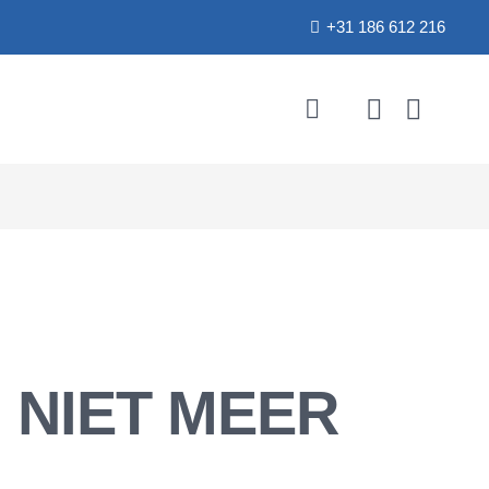
+31 186 612 216
) NIET MEER