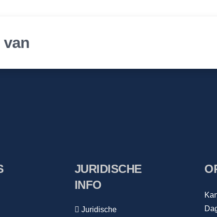
r van
S
JURIDISCHE
O
INFO
Kan
Dag
Juridische