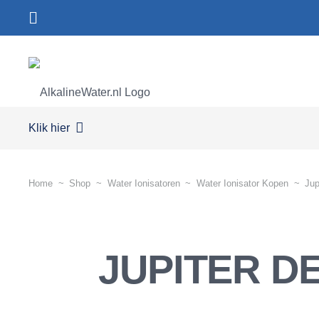
Klik hier
Home
~
Shop
~
Water Ionisatoren
~
Water Ionisator Kopen
~
Jup
JUPITER DE