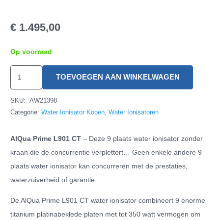
€
1.495,00
Op voorraad
AlQua
TOEVOEGEN AAN WINKELWAGEN
Prime
L901
SKU:
AW21398
CT
Categorie:
Water Ionisator Kopen
,
Water Ionisatoren
hoeveelheid
AlQua Prime L901 CT
– Deze 9 plaats water ionisator zonder
kraan die de concurrentie verplettert… Geen enkele andere 9
plaats water ionisator kan concurreren met de prestaties,
waterzuiverheid of garantie.
De AlQua Prime L901 CT water ionisator combineert 9 enorme
titanium platinabeklede platen met tot 350 watt vermogen om