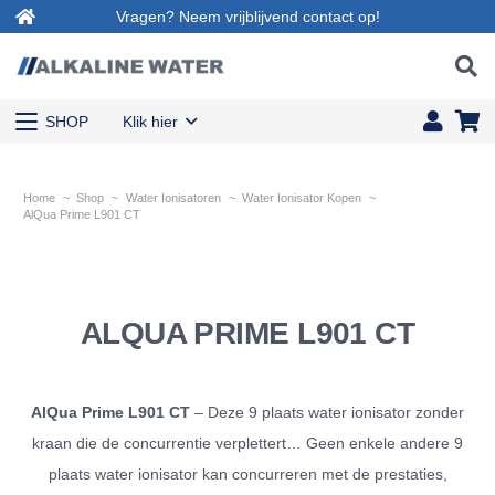
Vragen? Neem vrijblijvend contact op!
SHOP
Klik hier
Home
~
Shop
~
Water Ionisatoren
~
Water Ionisator Kopen
~
AlQua Prime L901 CT
ALQUA PRIME L901 CT
AlQua Prime L901 CT
– Deze 9 plaats water ionisator zonder
kraan die de concurrentie verplettert… Geen enkele andere 9
plaats water ionisator kan concurreren met de prestaties,