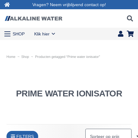
Vragen? Neem vrijblijvend contact op!
SHOP
Klik hier
Home
~
Shop
~
Producten getagged “Prime water ionisator”
PRIME WATER IONISATOR
FILTERS