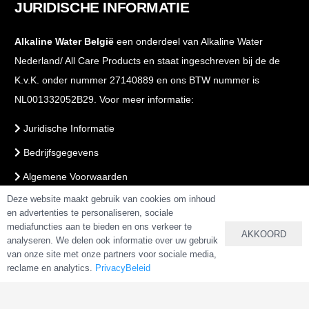
JURIDISCHE INFORMATIE
Alkaline Water België
een onderdeel van Alkaline Water
Nederland/ All Care Products en staat ingeschreven bij de de
K.v.K. onder nummer 27140889 en ons BTW nummer is
NL001332052B29. Voor meer informatie:
Juridische Informatie
Bedrijfsgegevens
Algemene Voorwaarden
Deze website maakt gebruik van cookies om inhoud
Voorwaarden Webshop
en advertenties te personaliseren, sociale
PrivacyBeleid
mediafuncties aan te bieden en ons verkeer te
AKKOORD
analyseren. We delen ook informatie over uw gebruik
van onze site met onze partners voor sociale media,
reclame en analytics.
PrivacyBeleid
VEILIG BETALEN & BESTELLEN