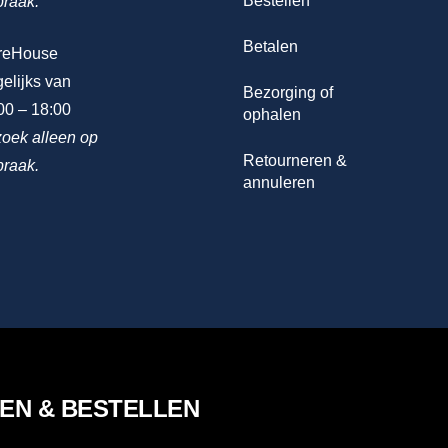
Bestellen
praak.
Betalen
reHouse
elijks van
Bezorging of
00 – 18:00
ophalen
oek alleen op
Retourneren &
praak.
annuleren
LEN & BESTELLEN