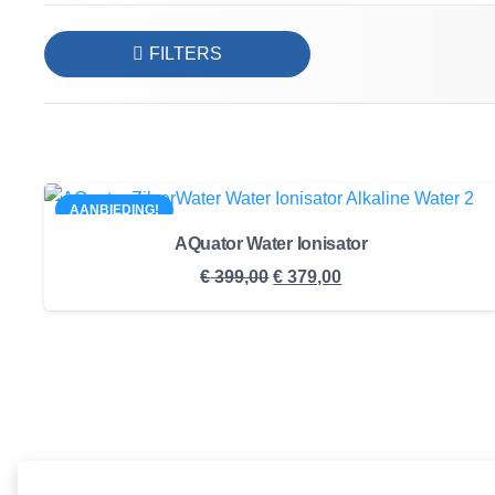
FILTERS
AANBIEDING!
AQuator Water Ionisator
Oorspronkelijke
Huidige
€
399,00
€
379,00
prijs
prijs
was:
is:
€ 399,00.
€ 379,00.