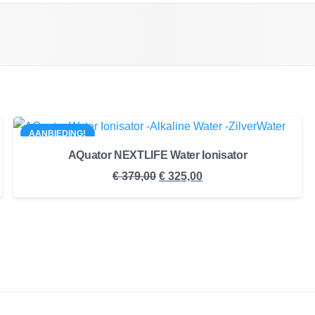
AANBIEDING!
AQuator NEXTLIFE Water Ionisator
Oorspronkelijke
Huidige
€
379,00
€
325,00
prijs
prijs
was:
is:
€ 379,00.
€ 325,00.