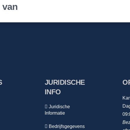
r van
S
JURIDISCHE
O
INFO
Kan
Dag
Juridische
Informatie
09:
Bez
Bedrijfsgegevens