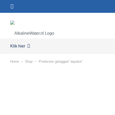
Klik hier
Home
~
Shop
~
Producten getagged “aquator”