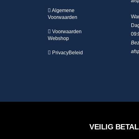
afs
Algemene
Wa
Voorwaarden
Dag
Voorwaarden
09:
Webshop
Bez
afs
PrivacyBeleid
VEILIG BETA