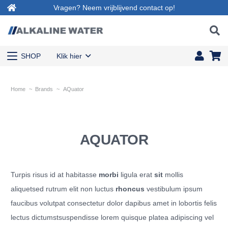
Vragen? Neem vrijblijvend contact op!
SHOP
Klik hier
Home
~
Brands
~
AQuator
AQUATOR
Turpis risus id at habitasse
morbi
ligula erat
sit
mollis
aliquetsed rutrum elit non luctus
rhoncus
vestibulum ipsum
faucibus volutpat consectetur dolor dapibus amet in lobortis felis
lectus dictumstsuspendisse lorem quisque platea adipiscing vel