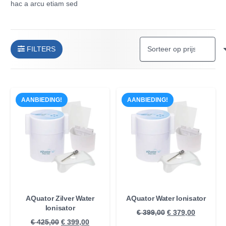
hac a arcu etiam sed
FILTERS
AANBIEDING!
AANBIEDING!
AQuator Zilver Water
AQuator Water Ionisator
Ionisator
Oorspronkelijke
Huidige
€
399,00
€
379,00
Oorspronkelijke
Huidige
€
425,00
€
399,00
prijs
prijs