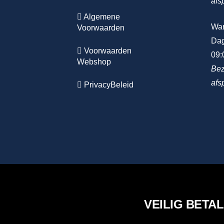
afs
Algemene
Wa
Voorwaarden
Dag
Voorwaarden
09:
Webshop
Bez
afs
PrivacyBeleid
VEILIG BETA