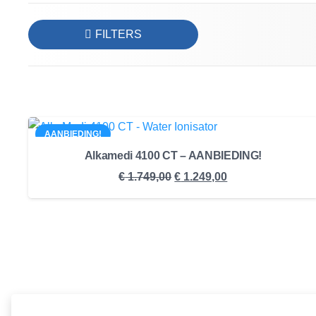
FILTERS
AANBIEDING!
Alkamedi 4100 CT – AANBIEDING!
Oorspronkelijke
Huidige
€
1.749,00
€
1.249,00
prijs
prijs
was:
is:
€ 1.749,00.
€ 1.249,00.