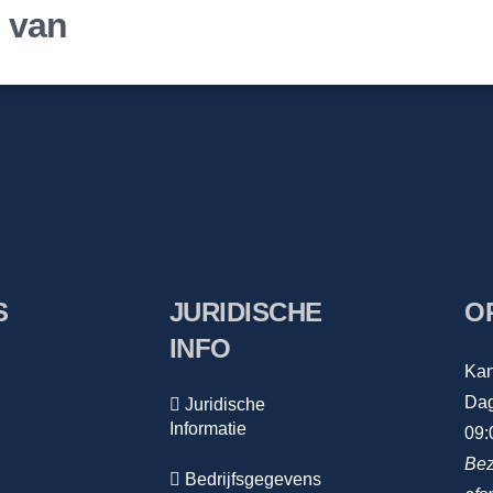
r van
S
JURIDISCHE
O
INFO
Kan
Dag
Juridische
Informatie
09:
Bez
Bedrijfsgegevens