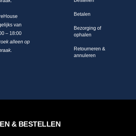
Bestellen
praak.
Betalen
reHouse
elijks van
Bezorging of
00 – 18:00
ophalen
oek alleen op
Retourneren &
praak.
annuleren
LEN & BESTELLEN