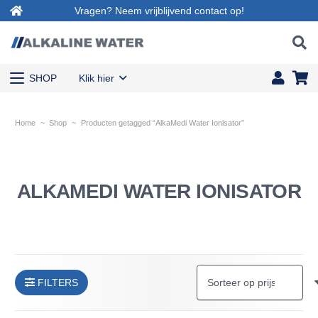
Vragen? Neem vrijblijvend contact op!
SHOP
Klik hier
Home
~
Shop
~
Producten getagged “AlkaMedi Water Ionisator”
ALKAMEDI WATER IONISATOR
FILTERS