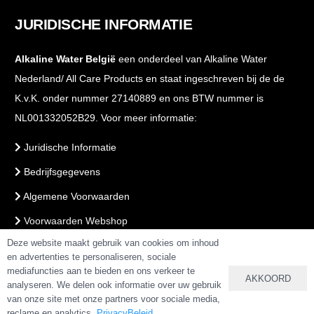
JURIDISCHE INFORMATIE
Alkaline Water België
een onderdeel van Alkaline Water
Nederland/ All Care Products en staat ingeschreven bij de de
K.v.K. onder nummer 27140889 en ons BTW nummer is
NL001332052B29. Voor meer informatie:
Juridische Informatie
Bedrijfsgegevens
Algemene Voorwaarden
Voorwaarden Webshop
Deze website maakt gebruik van cookies om inhoud
PrivacyBeleid
en advertenties te personaliseren, sociale
mediafuncties aan te bieden en ons verkeer te
AKKOORD
analyseren. We delen ook informatie over uw gebruik
VEILIG BETALEN & BESTELLEN
van onze site met onze partners voor sociale media,
reclame en analytics.
PrivacyBeleid