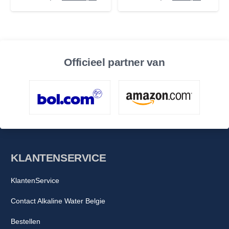
prijs
prijs
prijs
prijs
was:
is:
was:
is:
€ 1.749,00.
€ 1.249,00.
€ 1.499,00.
€ 999,00
Officieel partner van
KLANTENSERVICE
KlantenService
Contact Alkaline Water Belgie
Bestellen