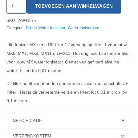
Life
TOEVOEGEN AAN WINKELWAGEN
Ionizer
&
SKU:
AW41975
PrimeWater
Categorie:
Filters Water Ionisator
,
Water Ionisatoren
Ionizer
Life Ionizer MX-serie UF filter 1 / vervangingsfilter 1 voor jouw
MX
MX5, MX7, MX9, MX11 en MX13. Het originele Life Ionizer filter
Filter
voor jouw MX water ionisator. Geniet van gefilterd alkaline
1
water! Filtert tot 0,01 micron.
hoeveelheid
Dit filter heeft vanaf heden een oranje sticker met opschrift ‘UF
Filter’. Het is de verbeterde versie en filtert tot 0,01 micron ipv
0,1 micron.
SPECIFICATIE
VERZENDKOSTEN