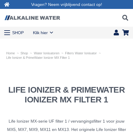
Vragen? Neem vrijblijvend contact op!
SHOP
Klik hier
Home
~
Shop
~
Water Ionisatoren
~
Filters Water Ionisator
~
Life Ionizer & PrimeWater Ionizer MX Filter 1
LIFE IONIZER & PRIMEWATER
IONIZER MX FILTER 1
Life Ionizer MX-serie UF filter 1 / vervangingsfilter 1 voor jouw
MX5, MX7, MX9, MX11 en MX13. Het originele Life Ionizer filter