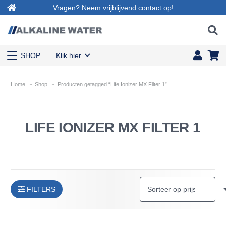
Vragen? Neem vrijblijvend contact op!
SHOP
Klik hier
Home
~
Shop
~
Producten getagged “Life Ionizer MX Filter 1”
LIFE IONIZER MX FILTER 1
FILTERS