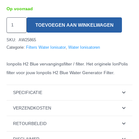
Op voorraad
Ionpolis
TOEVOEGEN AAN WINKELWAGEN
H2
Blue
SKU:
AW25865
Filter
Categorie:
Filters Water Ionisator
,
Water Ionisatoren
hoeveelheid
Ionpolis H2 Blue vervangingsfilter / filter. Het originele IonPolis
filter voor jouw Ionpolis H2 Blue Water Generator Filter.
SPECIFICATIE
VERZENDKOSTEN
RETOURBELEID