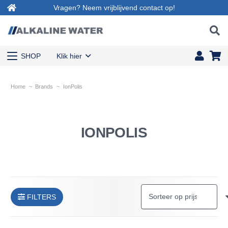
Vragen? Neem vrijblijvend contact op!
SHOP
Klik hier
Home
~
Brands
~
IonPolis
IONPOLIS
FILTERS