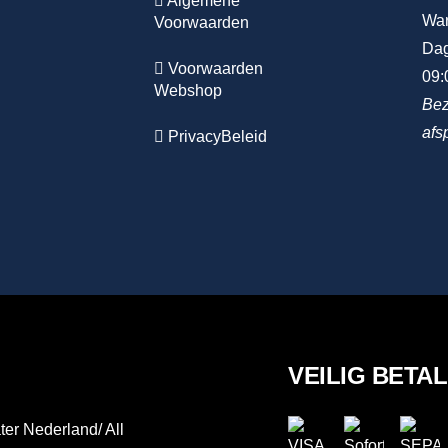
Algemene
Wa
Voorwaarden
Dag
Voorwaarden
09:
Webshop
Bez
afs
PrivacyBeleid
VEILIG BETA
er Nederland/ All