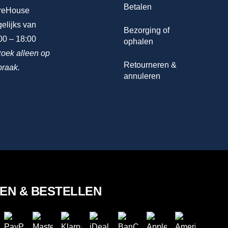
Betalen
reHouse
elijks van
Bezorging of
00 – 18:00
ophalen
oek alleen op
Retourneren &
praak.
annuleren
LEN & BESTELLEN