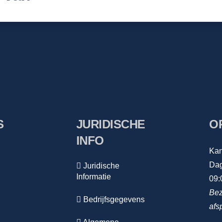
S
JURIDISCHE
O
INFO
Kan
Dag
Juridische
Informatie
09:
Bez
Bedrijfsgegevens
afs