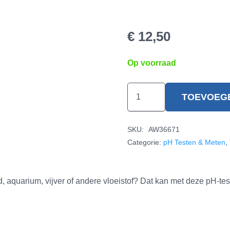
€
12,50
Op voorraad
pH
TOEVOEG
teststrips
hoeveelheid
SKU:
AW36671
Categorie:
pH Testen & Meten
,
aquarium, vijver of andere vloeistof? Dat kan met deze pH-test