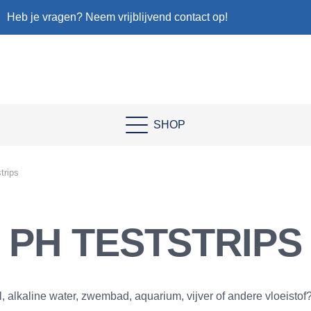
Heb je vragen? Neem vrijblijvend contact op!
SHOP
trips
PH TESTSTRIPS
alkaline water, zwembad, aquarium, vijver of andere vloeistof?