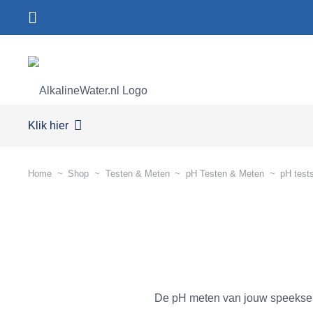
Klik hier
Home
~
Shop
~
Testen & Meten
~
pH Testen & Meten
~
pH tests
De pH meten van jouw speeksel, 