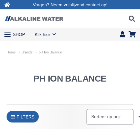
Vragen? Neem vrijblijvend contact op!
SHOP
Klik hier
Home
~
Brands
~
pH Ion Balance
PH ION BALANCE
FILTERS