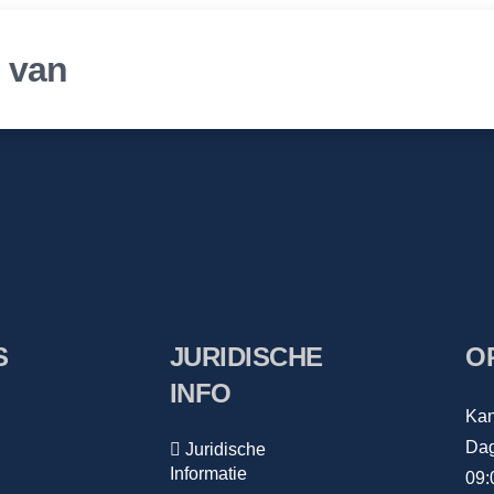
r van
S
JURIDISCHE
O
INFO
Kan
Dag
Juridische
Informatie
09: