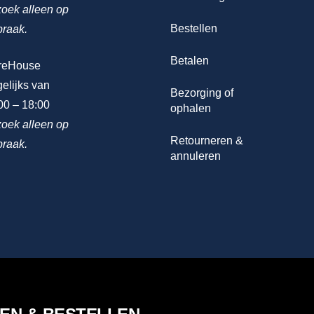
oek alleen op
Bestellen
praak.
Betalen
reHouse
elijks van
Bezorging of
00 – 18:00
ophalen
oek alleen op
Retourneren &
praak.
annuleren