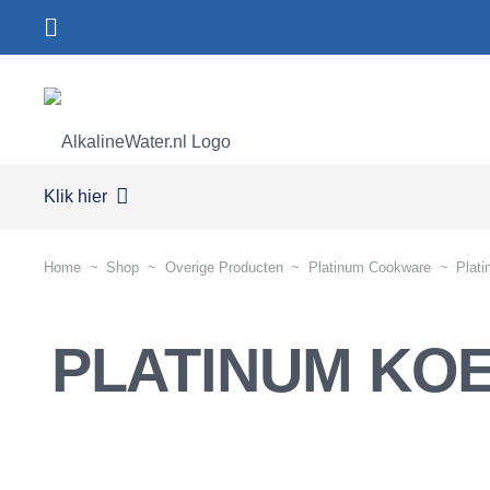
Klik hier
Home
~
Shop
~
Overige Producten
~
Platinum Cookware
~
Plat
PLATINUM KO