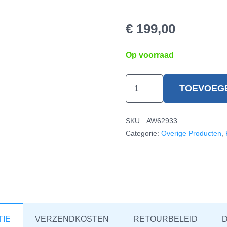
€
199,00
Op voorraad
Platinum
TOEVOEG
Koekenpan
met
SKU:
AW62933
Deksel
Categorie:
Overige Producten
,
X-
Large
hoeveelheid
TIE
VERZENDKOSTEN
RETOURBELEID
D