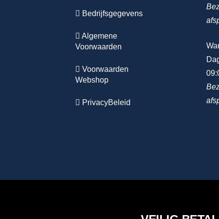
Bez
Bedrijfsgegevens
afs
Algemene
Wa
Voorwaarden
Dag
Voorwaarden
09:
Webshop
Bez
afs
PrivacyBeleid