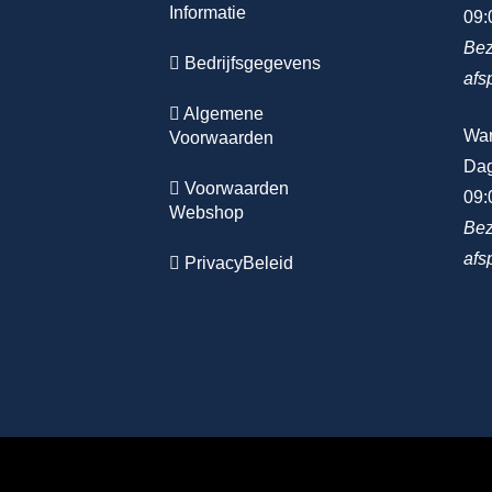
Informatie
09:
Bez
Bedrijfsgegevens
afs
Algemene
Wa
Voorwaarden
Dag
Voorwaarden
09:
Webshop
Bez
afs
PrivacyBeleid