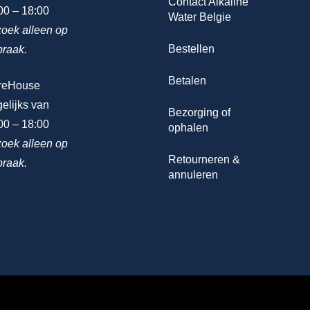
Contact Alkaline
00 – 18:00
Water Belgie
oek alleen op
Bestellen
praak.
Betalen
reHouse
elijks van
Bezorging of
00 – 18:00
ophalen
oek alleen op
Retourneren &
praak.
annuleren