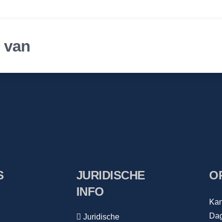
r van
S
JURIDISCHE
O
INFO
Kan
Dag
Juridische