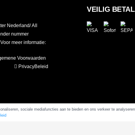
VEILIG BETA
er Nederland/ All
 onder nummer
or meer informatie:
gemene Voorwaarden
PrivacyBeleid
naliseren, sociale mediafuncties aan te bieden en ons verkeer te analysere
Copyright 2025 –
AlkalineWater.nl
&
AlkalineWater.be
leid