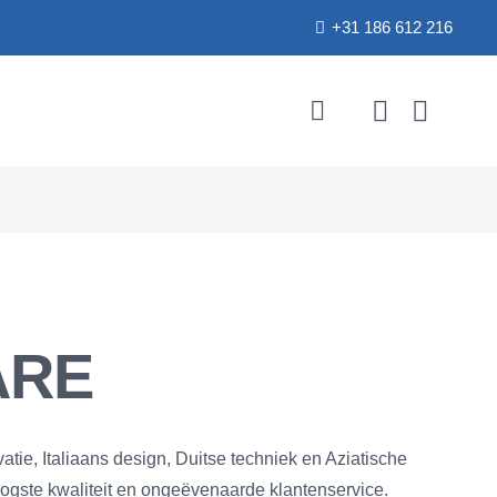
+31 186 612 216
ARE
tie, Italiaans design, Duitse techniek en Aziatische
hoogste kwaliteit en ongeëvenaarde klantenservice.