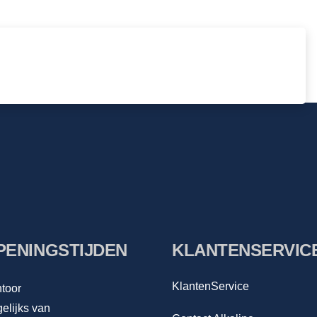
PENINGSTIJDEN
KLANTENSERVIC
KlantenService
toor
elijks van