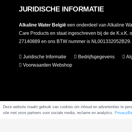
JURIDISCHE INFORMATIE
Alkaline Water België
een onderdeel van Alkaline Wat
Care Products en staat ingeschreven bij de de K.v.K.
27140889 en ons BTW nummer is NL001332052B29. Vo
Juridische Informatie
Bedrijfsgegevens
Al
Voorwaarden Webshop
Deze website maakt gebruik van cookies om inhoud en advertenties te perso
site met onze partners voor sociale media, reclame en analytics.
PrivacyBe