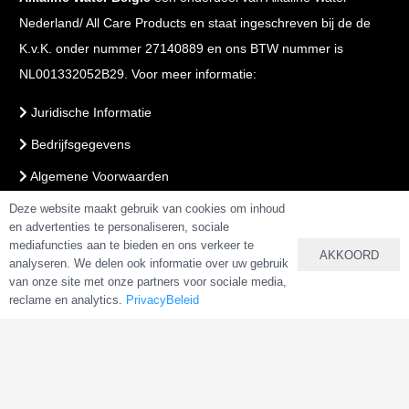
Nederland/ All Care Products en staat ingeschreven bij de de
K.v.K. onder nummer 27140889 en ons BTW nummer is
NL001332052B29. Voor meer informatie:
Juridische Informatie
Bedrijfsgegevens
Algemene Voorwaarden
Voorwaarden Webshop
Deze website maakt gebruik van cookies om inhoud
en advertenties te personaliseren, sociale
PrivacyBeleid
mediafuncties aan te bieden en ons verkeer te
AKKOORD
analyseren. We delen ook informatie over uw gebruik
van onze site met onze partners voor sociale media,
reclame en analytics.
PrivacyBeleid
VEILIG BETALEN & BESTELLEN