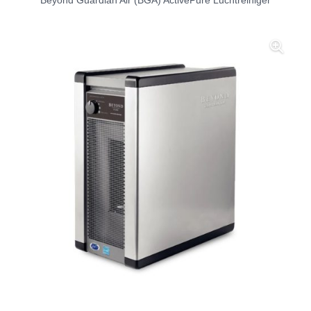
Beyond Guardian Air (BGA) ActivePure Luchtreiniger