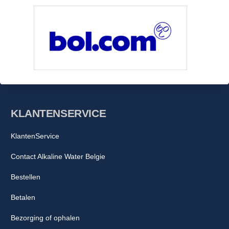
Grondige Luchtreiniging:
De BGA biedt een grondige
reiniging van de lucht, waardoor schadelijke stoffen
worden geëlimineerd en de algehele luchtkwaliteit wordt
verbeterd.
Vernietigt Ziektekiemen en Allergenen:
Dankzij de
ActievePure®-technologie vernietigt de BGA ziektekiemen,
bacteriën, virussen en allergenen in de lucht, wat kan
helpen bij het verminderen van ziektekiemen en
KLANTENSERVICE
allergieën.
KlantenService
Verwijdert Geuren:
Naast het reinigen van de lucht, helpt
de BGA ook bij het verwijderen van onaangename geuren,
Contact Alkaline Water Belgie
waardoor een frissere en schonere omgeving ontstaat.
Bestellen
Stil en Efficiënt:
De BGA is ontworpen om stil en efficiënt
Betalen
te werken, waardoor het geschikt is voor gebruik in
verschillende omgevingen, zoals thuis, op kantoor, in
Bezorging of ophalen
scholen en in medische faciliteiten.