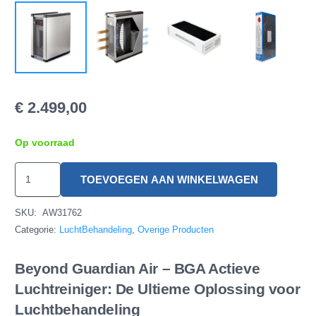
€
2.499,00
Op voorraad
Beyond
TOEVOEGEN AAN WINKELWAGEN
Guardian
Air
SKU:
AW31762
-
Categorie:
LuchtBehandeling
,
Overige Producten
BGA
Beyond Guardian Air – BGA Actieve
ActivePure
Luchtreiniger: De Ultieme Oplossing voor
Luchtreiniger
Luchtbehandeling
hoeveelheid