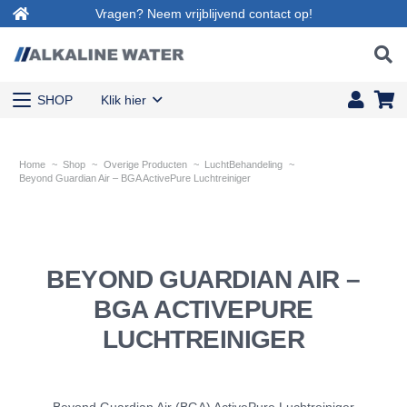
Vragen? Neem vrijblijvend contact op!
SHOP
Klik hier
Home
~
Shop
~
Overige Producten
~
LuchtBehandeling
~
Beyond Guardian Air – BGA ActivePure Luchtreiniger
BEYOND GUARDIAN AIR –
BGA ACTIVEPURE
LUCHTREINIGER