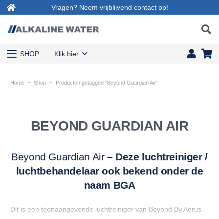
Vragen? Neem vrijblijvend contact op!
SHOP
Klik hier
Home
~
Shop
~
Producten getagged “Beyond Guardian Air”
BEYOND GUARDIAN AIR
Beyond Guardian Air
– Deze luchtreiniger /
luchtbehandelaar ook bekend onder de
naam BGA
Dit is een toonaangevende luchtreiniger van Beyond By Aerus