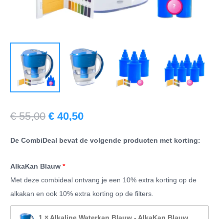
Oorspronkelijke
Huidige
€
55,00
€
40,50
prijs
prijs
De CombiDeal bevat de volgende producten met korting:
was:
is:
€ 55,00.
€ 40,50.
AlkaKan Blauw
Met deze combideal ontvang je een 10% extra korting op de
alkakan en ook 10% extra korting op de filters.
1 × Alkaline Waterkan Blauw - AlkaKan Blauw