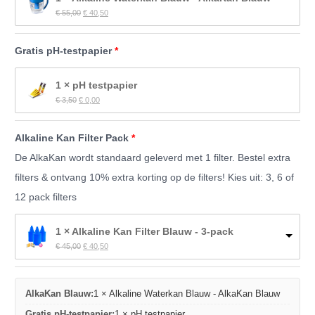
Oorspronkelijke 
Huidige 
€
 55,00
€
 40,50
prijs 
prijs 
was: 
is: 
€ 55,00.
€ 40,50.
Gratis pH-testpapier
1 × pH testpapier
Oorspronkelijke 
Huidige 
€
 3,50
€
 0,00
prijs 
prijs 
was: 
is: 
€ 3,50.
€ 0,00.
Alkaline Kan Filter Pack
De AlkaKan wordt standaard geleverd met 1 filter. Bestel extra
filters & ontvang 10% extra korting op de filters! Kies uit: 3, 6 of
12 pack filters
1 × Alkaline Kan Filter Blauw - 3-pack
Oorspronkelijke 
Huidige 
€
 45,00
€
 40,50
prijs 
prijs 
was: 
is: 
€ 45,00.
€ 40,50.
AlkaKan Blauw:
1 × Alkaline Waterkan Blauw - AlkaKan Blauw
Gratis pH-testpapier:
1 × pH testpapier