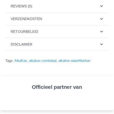
REVIEWS (0)
Ideaal voor gezond koken
Heerlijk fris, gealkaliseerd en gemineraliseerd water
VERZENDKOSTEN
De AlkaKan en het filter zijn uiteraard BPA-vrij!
RETOURBELEID
Afmetingen: 17 x 32 x 30 cm.
DISCLAIMER
Het filter filtert het kraanwater niet “dood”:
Filtert smaak- en geurverstorende stoffen (BV: chloor)
Tags:
AlkaKan
,
alkakan combideal
,
alkaline waterfilterkan
Vermindert een deel van de metalen, zoals koper en lood,
die via leidingen in het drinkwater kunnen komen
Colloidiaal zilver houdt het filterpatroon schoon (werkt anti-
Officieel partner van
bacterieel)
Alkaliseert en mineraliseert het water vanwege toevoeging
van kalk en magnesium