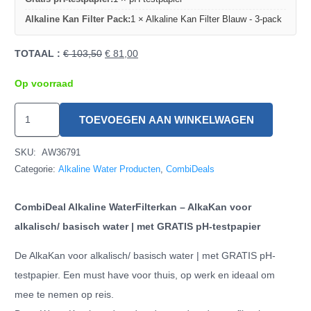
Alkaline Kan Filter Pack:
1 × Alkaline Kan Filter Blauw - 3-pack
TOTAAL :
€
103,50
€
81,00
Op voorraad
CombiDeal
TOEVOEGEN AAN WINKELWAGEN
Alkaline
Waterkan
SKU:
AW36791
&
Categorie:
Alkaline Water Producten
,
CombiDeals
Filters
CombiDeal Alkaline WaterFilterkan – AlkaKan voor
(Blauw)
alkalisch/ basisch water | met GRATIS pH-testpapier
hoeveelheid
De AlkaKan voor alkalisch/ basisch water | met GRATIS pH-
testpapier. Een must have voor thuis, op werk en ideaal om
mee te nemen op reis.