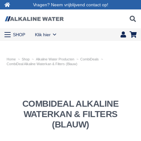
Vragen? Neem vrijblijvend contact op!
SHOP
Klik hier
Home
~
Shop
~
Alkaline Water Producten
~
CombiDeals
~
CombiDeal Alkaline Waterkan & Filters (Blauw)
COMBIDEAL ALKALINE
WATERKAN & FILTERS
(BLAUW)