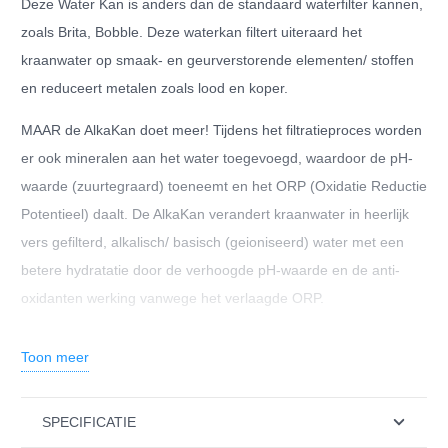
Deze Water Kan is anders dan de standaard waterfilter kannen,
zoals Brita, Bobble. Deze waterkan filtert uiteraard het
kraanwater op smaak- en geurverstorende elementen/ stoffen
en reduceert metalen zoals lood en koper.
MAAR de AlkaKan doet meer! Tijdens het filtratieproces worden
er ook mineralen aan het water toegevoegd, waardoor de pH-
waarde (zuurtegraard) toeneemt en het ORP (Oxidatie Reductie
Potentieel) daalt. De AlkaKan verandert kraanwater in heerlijk
vers gefilterd, alkalisch/ basisch (geioniseerd) water met een
betere hydratatie door de verhoogde pH-waarde en de anti-
oxidanten werking vanwege het verlaagde ORP.
Veel voordelen:
Toon meer
Voordelig en handig
Verbetert de smaak van warme en koude dranken (voller
SPECIFICATIE
aroma)