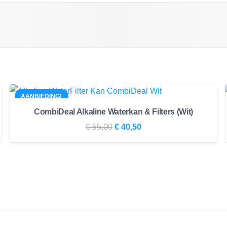
AANBIEDING!
CombiDeal Alkaline Waterkan & Filters (Wit)
Oorspronkelijke
Huidige
€
55,00
€
40,50
prijs
prijs
was:
is:
€ 55,00.
€ 40,50.