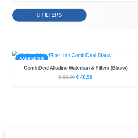
FILTERS
AANBIEDING!
CombiDeal Alkaline Waterkan & Filters (Blauw)
Oorspronkelijke
Huidige
€
55,00
€
40,50
prijs
prijs
was:
is:
€ 55,00.
€ 40,50.