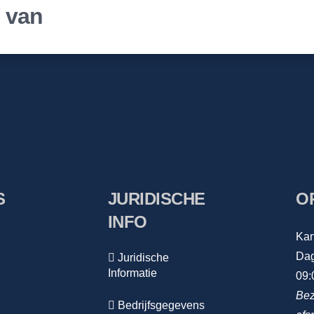
r van
S
JURIDISCHE
O
INFO
Kan
Dag
Juridische
Informatie
09:
Bez
Bedrijfsgegevens