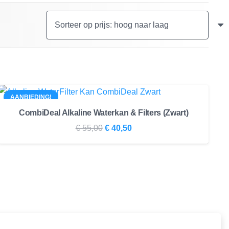
AANBIEDING!
CombiDeal Alkaline Waterkan & Filters (Zwart)
Oorspronkelijke
Huidige
€
55,00
€
40,50
prijs
prijs
was:
is:
€ 55,00.
€ 40,50.