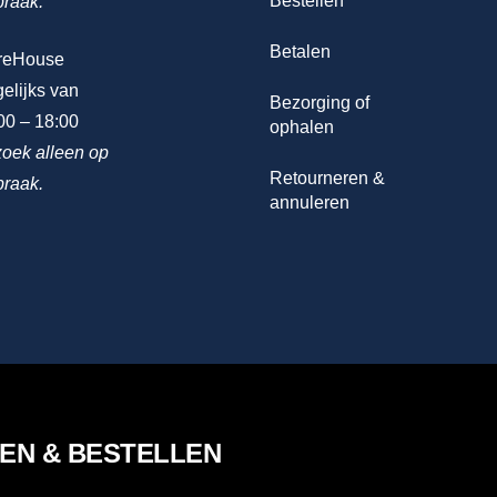
Bestellen
praak.
Betalen
reHouse
elijks van
Bezorging of
00 – 18:00
ophalen
oek alleen op
Retourneren &
praak.
annuleren
LEN & BESTELLEN