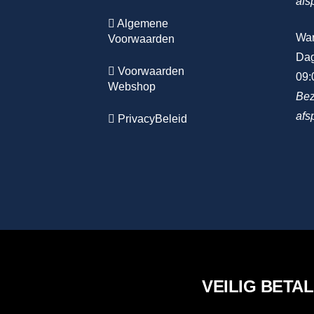
afs
Algemene
Wa
Voorwaarden
Dag
Voorwaarden
09:
Webshop
Bez
afs
PrivacyBeleid
VEILIG BETA