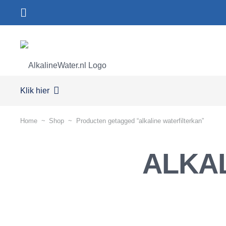
Klik hier
Home
~
Shop
~
Producten getagged “alkaline waterfilterkan”
ALKA