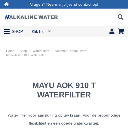
Vragen? Neem vrijblijvend contact op!
SHOP
Klik hier
Home
~
Shop
~
WaterFilters
~
Douche & KraanFilters
~
Mayu AOK 910 T WaterFilter
MAYU AOK 910 T
WATERFILTER
Water filter voor aansluiting op uw kraan. Voor de broodnodige
flexibiliteit en een goede waterkwaliteit.