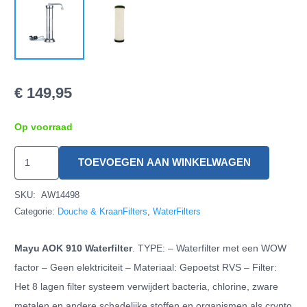
€
149,95
Op voorraad
Mayu
TOEVOEGEN AAN WINKELWAGEN
AOK
910
SKU:
AW14498
T
Categorie:
Douche & KraanFilters
,
WaterFilters
WaterFilter
Mayu AOK 910 Waterfilter
. TYPE: – Waterfilter met een WOW
hoeveelheid
factor – Geen elektriciteit – Materiaal: Gepoetst RVS – Filter:
Het 8 lagen filter systeem verwijdert bacteria, chlorine, zware
metalen en andere schadelijke stoffen en organismen als crypto