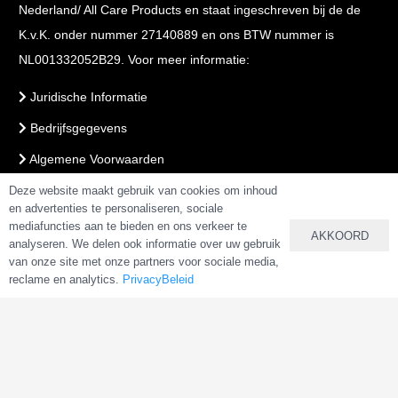
Nederland/ All Care Products en staat ingeschreven bij de de
K.v.K. onder nummer 27140889 en ons BTW nummer is
NL001332052B29. Voor meer informatie:
Juridische Informatie
Bedrijfsgegevens
Algemene Voorwaarden
Voorwaarden Webshop
Deze website maakt gebruik van cookies om inhoud
en advertenties te personaliseren, sociale
PrivacyBeleid
mediafuncties aan te bieden en ons verkeer te
AKKOORD
analyseren. We delen ook informatie over uw gebruik
van onze site met onze partners voor sociale media,
reclame en analytics.
PrivacyBeleid
VEILIG BETALEN & BESTELLEN
Copyright 2025 –
AlkalineWater.nl
&
AlkalineWater.be