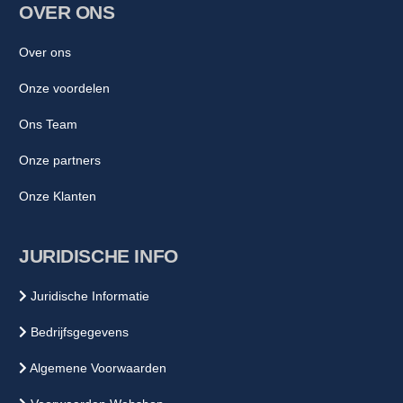
hoofdwaterleiding) in de buurt van de wasmachine, vaatwasser,
OVER ONS
cv-ketel, close-in-boiler, Quooker (of ander kokend
watersysteem).
Over ons
Dit product is doorgaans niet sterk genoeg /
heeft niet genoeg oppervlakte om op de hoofdwaterleiding
Onze voordelen
te monteren”
Ons Team
Onze partners
Onze Klanten
JURIDISCHE INFO
Juridische Informatie
Bedrijfsgegevens
Algemene Voorwaarden