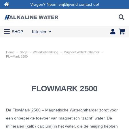
Vragen? Neem vrijblijvend contact op!
SHOP
Klik hier
Home
~
Shop
~
WaterBehandeling
~
Magneet WaterOntharder
~
FlowMark 2500
FLOWMARK 2500
De FlowMark 2500 – Magnetische Waterontharder zorgt voor
een onbeperkte toevoer van magnetisch “zacht” water. De
mineralen (kalk / calcium) in het water, die de neiging hebben