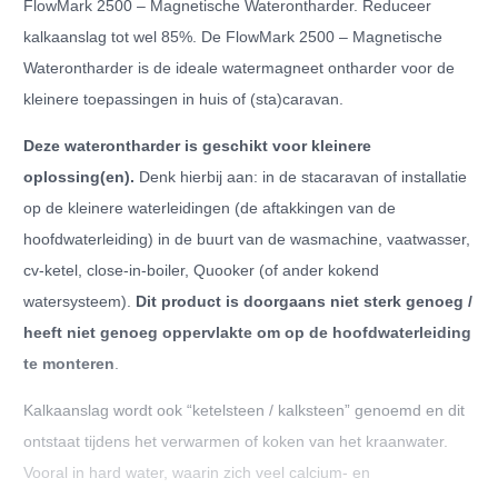
FlowMark 2500 – Magnetische Waterontharder. Reduceer
kalkaanslag tot wel 85%. De FlowMark 2500 – Magnetische
Waterontharder is de ideale watermagneet ontharder voor de
kleinere toepassingen in huis of (sta)caravan.
Deze waterontharder is geschikt voor kleinere
oplossing(en).
Denk hierbij aan: in de stacaravan of installatie
op de kleinere waterleidingen (de aftakkingen van de
hoofdwaterleiding) in de buurt van de wasmachine, vaatwasser,
cv-ketel, close-in-boiler, Quooker (of ander kokend
watersysteem).
Dit product is doorgaans niet sterk genoeg /
heeft niet genoeg oppervlakte om op de hoofdwaterleiding
te monteren
.
Kalkaanslag wordt ook “ketelsteen / kalksteen” genoemd en dit
ontstaat tijdens het verwarmen of koken van het kraanwater.
Vooral in hard water, waarin zich veel calcium- en