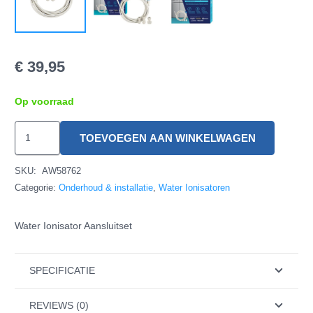
€
39,95
Op voorraad
Water
TOEVOEGEN AAN WINKELWAGEN
Ionisator
Aansluitset
SKU:
AW58762
hoeveelheid
Categorie:
Onderhoud & installatie
,
Water Ionisatoren
Water Ionisator Aansluitset
SPECIFICATIE
REVIEWS (0)