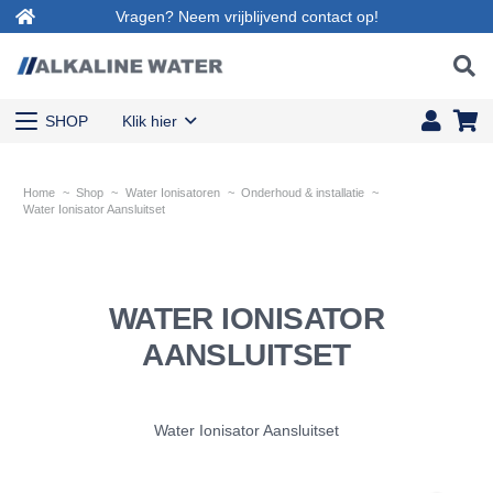
Vragen? Neem vrijblijvend contact op!
SHOP
Klik hier
Home
~
Shop
~
Water Ionisatoren
~
Onderhoud & installatie
~
Water Ionisator Aansluitset
WATER IONISATOR
AANSLUITSET
Water Ionisator Aansluitset