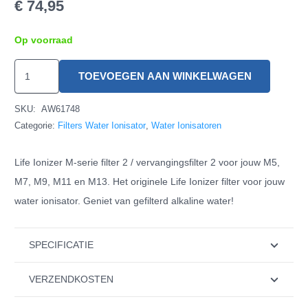
€
74,95
Op voorraad
Life
TOEVOEGEN AAN WINKELWAGEN
Ionizer
M
SKU:
AW61748
Filter
Categorie:
Filters Water Ionisator
,
Water Ionisatoren
2
Life Ionizer M-serie filter 2 / vervangingsfilter 2 voor jouw M5,
hoeveelheid
M7, M9, M11 en M13. Het originele Life Ionizer filter voor jouw
water ionisator. Geniet van gefilterd alkaline water!
SPECIFICATIE
VERZENDKOSTEN