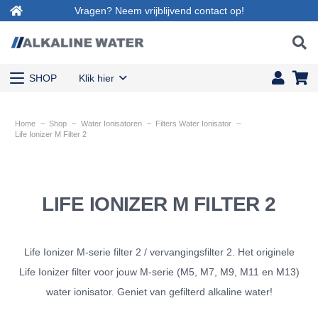
Vragen? Neem vrijblijvend contact op!
SHOP
Klik hier
Home
~
Shop
~
Water Ionisatoren
~
Filters Water Ionisator
~
Life Ionizer M Filter 2
LIFE IONIZER M FILTER 2
Life Ionizer M-serie filter 2 / vervangingsfilter 2. Het originele
Life Ionizer filter voor jouw M-serie (M5, M7, M9, M11 en M13)
water ionisator. Geniet van gefilterd alkaline water!