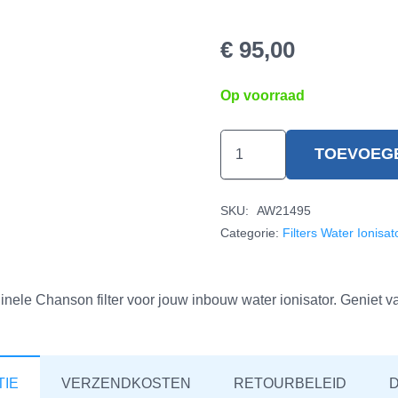
€
95,00
Op voorraad
Chanson
TOEVOEG
PJ
6000
SKU:
AW21495
Filter
Categorie:
Filters Water Ionisat
hoeveelheid
iginele Chanson filter voor jouw inbouw water ionisator. Geniet va
TIE
VERZENDKOSTEN
RETOURBELEID
D