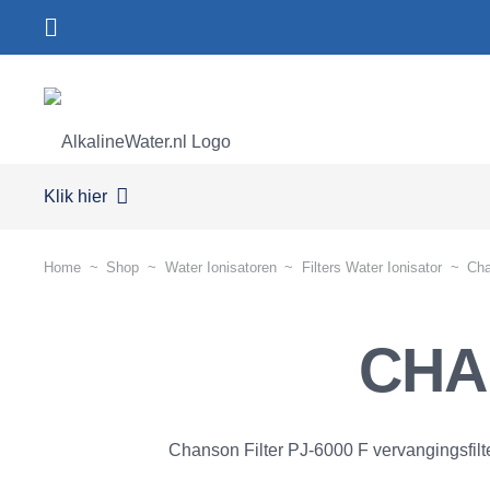
Klik hier
Home
~
Shop
~
Water Ionisatoren
~
Filters Water Ionisator
~
Cha
CHA
Chanson Filter PJ-6000 F vervangingsfilter 