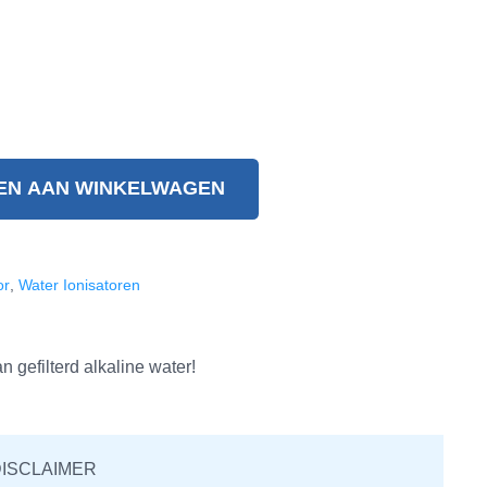
EN AAN WINKELWAGEN
or
,
Water Ionisatoren
n gefilterd alkaline water!
ISCLAIMER