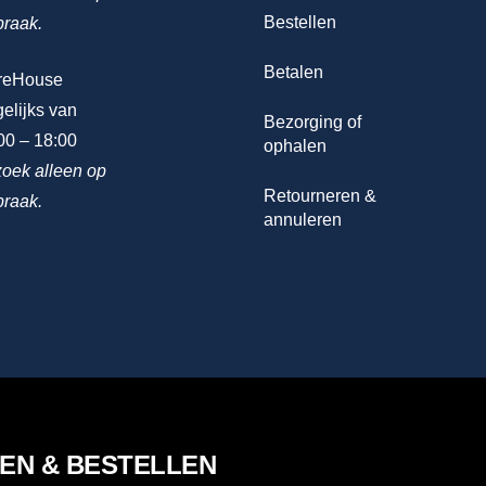
Bestellen
praak.
Betalen
reHouse
elijks van
Bezorging of
00 – 18:00
ophalen
oek alleen op
Retourneren &
praak.
annuleren
LEN & BESTELLEN