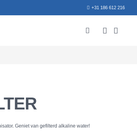
+31 186 612 216
LTER
isator. Geniet van gefilterd alkaline water!