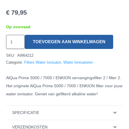
€
79,95
Op voorraad
AlQua
TOEVOEGEN AAN WINKELWAGEN
Prime
5000
SKU:
AW64212
/
Categorie:
Filters Water Ionisator
,
Water Ionisatoren
7000
AlQua Prime 5000 / 7000 / ENKION vervangingsfilter 2 / filter 2.
/
Het originele AlQua Prime 5000 / 7000 / ENKION filter voor jouw
ENKION
water ionisator. Geniet van gefilterd alkaline water!
Filter
2
hoeveelheid
SPECIFICATIE
VERZENDKOSTEN