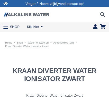
Vragen? Neem vrijblijvend contact op!
SHOP
Klik hier
Home
~
Shop
~
Water Ionisatoren
~
Accessoires (WI)
~
Kraan Diverter Water Ionisator Zwart
KRAAN DIVERTER WATER
IONISATOR ZWART
Kraan Diverter Water Ionisator Zwart