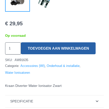
€
29,95
Op voorraad
Kraan
TOEVOEGEN AAN WINKELWAGEN
Diverter
Water
SKU:
AW91635
Ionisator
Categorie:
Accessoires (WI)
,
Onderhoud & installatie
,
Zwart
Water Ionisatoren
hoeveelheid
Kraan Diverter Water Ionisator Zwart
SPECIFICATIE