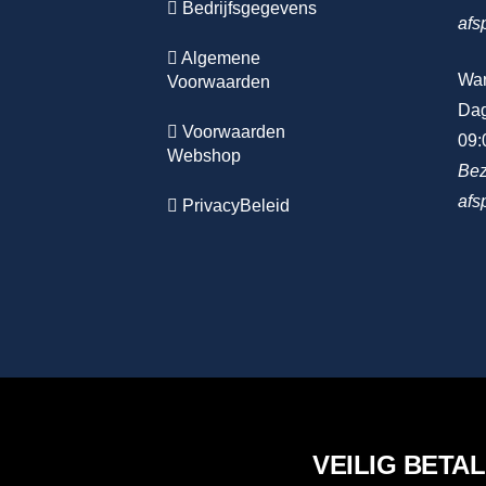
Bedrijfsgegevens
afs
Algemene
Wa
Voorwaarden
Dag
Voorwaarden
09:
Webshop
Bez
afs
PrivacyBeleid
VEILIG BETA