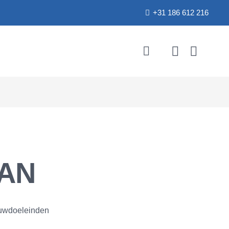
+31 186 612 216
AAN
ouwdoeleinden