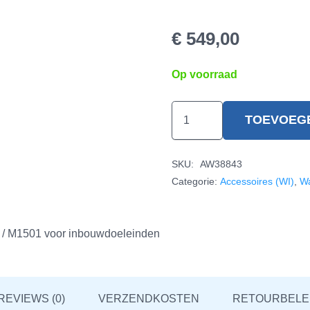
€
549,00
Op voorraad
AlQua
TOEVOEG
Prime
Kraan
SKU:
AW38843
hoeveelheid
Categorie:
Accessoires (WI)
,
Wa
 / M1501 voor inbouwdoeleinden
REVIEWS (0)
VERZENDKOSTEN
RETOURBELE