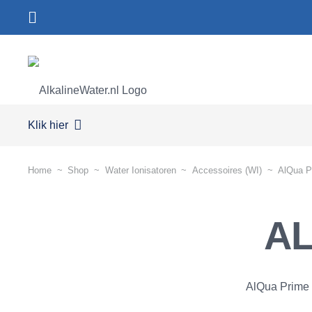
Klik hier
Home
~
Shop
~
Water Ionisatoren
~
Accessoires (WI)
~
AlQua P
AL
AlQua Prime 