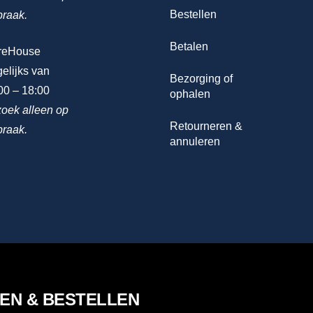
Bestellen
praak.
Betalen
reHouse
elijks van
Bezorging of
00 – 18:00
ophalen
oek alleen op
Retourneren &
praak.
annuleren
LEN & BESTELLEN