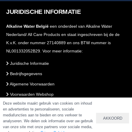
JURIDISCHE INFORMATIE
Alkaline Water België
een onderdeel van Alkaline Water
Nederland/ All Care Products en staat ingeschreven bij de de
K.v.K. onder nummer 27140889 en ons BTW nummer is
NL001332052B29. Voor meer informatie:
Juridische Informatie
Bedrijfsgegevens
Algemene Voorwaarden
Voorwaarden Webshop
Deze website maakt gebruik van cookies om inhoud
PrivacyBeleid
en advertenties te personaliseren, sociale
mediafuncties aan te bieden en ons verkeer te
AKKOORD
analyseren. We delen ook informatie over uw gebruik
VEILIG BETALEN & BESTELLEN
van onze site met onze partners voor sociale media,