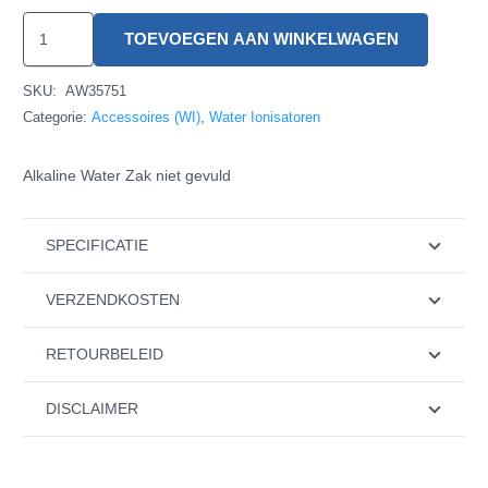
Alkaline
TOEVOEGEN AAN WINKELWAGEN
Water
Zak
SKU:
AW35751
hoeveelheid
Categorie:
Accessoires (WI)
,
Water Ionisatoren
Alkaline Water Zak niet gevuld
SPECIFICATIE
VERZENDKOSTEN
RETOURBELEID
DISCLAIMER