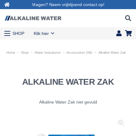
Vragen? Neem vrijblijvend contact op!
SHOP
Klik hier
Home
~
Shop
~
Water Ionisatoren
~
Accessoires (WI)
~
Alkaline Water Zak
ALKALINE WATER ZAK
Alkaline Water Zak niet gevuld